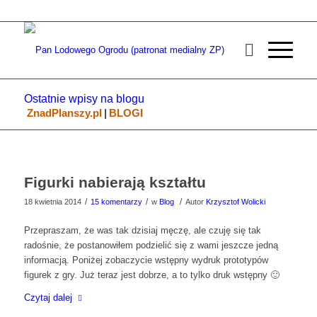
Ostatnie wpisy na blogu
ZnadPlanszy.pl
|
BLOGI
Figurki nabierają kształtu
/
/
/
18 kwietnia 2014
15 komentarzy
w
Blog
Autor
Krzysztof Wolicki
Przepraszam, że was tak dzisiaj męczę, ale czuję się tak
radośnie, że postanowiłem podzielić się z wami jeszcze jedną
informacją. Poniżej zobaczycie wstępny wydruk prototypów
figurek z gry. Już teraz jest dobrze, a to tylko druk wstępny 🙂
Czytaj dalej