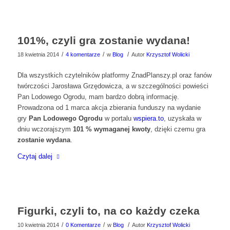
101%, czyli gra zostanie wydana!
/
/
/
18 kwietnia 2014
4 komentarze
w
Blog
Autor
Krzysztof Wolicki
Dla wszystkich czytelników platformy ZnadPlanszy.pl oraz fanów
twórczości Jarosława Grzędowicza, a w szczególności powieści
Pan Lodowego Ogrodu, mam bardzo dobrą informację.
Prowadzona od 1 marca akcja zbierania funduszy na wydanie
gry
Pan Lodowego Ogrodu
w portalu
wspiera.to
, uzyskała w
dniu wczorajszym
101 % wymaganej kwoty
, dzięki czemu gra
zostanie wydana
.
Czytaj dalej
Figurki, czyli to, na co każdy czeka
/
/
/
10 kwietnia 2014
0 Komentarze
w
Blog
Autor
Krzysztof Wolicki