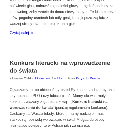
poświęcić głos, nabawić się boleści głowy i spędzić godziny za
kierownicą, żeby wrócić do domu niewyspanym. Te kilka ciepłych
słów, pogodny uśmiech lub miły gest, to najlepsza zapłata z
waszej strony dla mnie, projektanta gier.
Czytaj dalej
Konkurs literacki na wprowadzenie
do świata
/
/
/
2 kwietnia 2014
1 Comment
w
Blog
Autor
Krzysztof Wolicki
Ogłaszamy to, co obiecaliśmy przed Pyrkonem zadając pytanie,
czy kochacie PLO i czy lubicie pisać. Mamy dla was mały
konkurs związany z gra planszową – „
Konkurs literacki na
wprowadzenie do świata
” (poniżej regulaminem konkursu).
Czekamy na Wasze teksty, które – mamy nadzieje – nas
zaskoczą i pozwolą wprowadzić w świat Midgaardu osoby
nieznające powieści te w Polsce jak i za granicą.