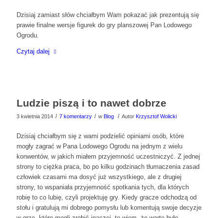
Dzisiaj zamiast słów chciałbym Wam pokazać jak prezentują się
prawie finalne wersje figurek do gry planszowej Pan Lodowego
Ogrodu.
Czytaj dalej
Ludzie piszą i to nawet dobrze
/
/
/
3 kwietnia 2014
7 komentarzy
w
Blog
Autor
Krzysztof Wolicki
Dzisiaj chciałbym się z wami podzielić opiniami osób, które
mogły zagrać w Pana Lodowego Ogrodu na jednym z wielu
konwentów, w jakich miałem przyjemność uczestniczyć. Z jednej
strony to ciężka praca, bo po kilku godzinach tłumaczenia zasad
człowiek czasami ma dosyć już wszystkiego, ale z drugiej
strony, to wspaniała przyjemność spotkania tych, dla których
robię to co lubię, czyli projektuję gry. Kiedy gracze odchodzą od
stołu i gratulują mi dobrego pomysłu lub komentują swoje decyzje
w grze, które mogli zrobić inaczej, to wiem, że warto było