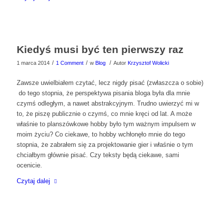
Kiedyś musi być ten pierwszy raz
/
/
/
1 marca 2014
1 Comment
w
Blog
Autor
Krzysztof Wolicki
Zawsze uwielbiałem czytać, lecz nigdy pisać (zwłaszcza o sobie)
do tego stopnia, że perspektywa pisania bloga była dla mnie
czymś odległym, a nawet abstrakcyjnym. Trudno uwierzyć mi w
to, że piszę publicznie o czymś, co mnie kręci od lat. A może
właśnie to planszówkowe hobby było tym ważnym impulsem w
moim życiu? Co ciekawe, to hobby wchłonęło mnie do tego
stopnia, że zabrałem się za projektowanie gier i właśnie o tym
chciałbym głównie pisać. Czy teksty będą ciekawe, sami
ocenicie.
Czytaj dalej