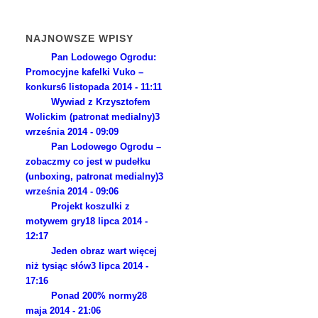
NAJNOWSZE WPISY
Pan Lodowego Ogrodu:
Promocyjne kafelki Vuko –
konkurs
6 listopada 2014 - 11:11
Wywiad z Krzysztofem
Wolickim (patronat medialny)
3
września 2014 - 09:09
Pan Lodowego Ogrodu –
zobaczmy co jest w pudełku
(unboxing, patronat medialny)
3
września 2014 - 09:06
Projekt koszulki z
motywem gry
18 lipca 2014 -
12:17
Jeden obraz wart więcej
niż tysiąc słów
3 lipca 2014 -
17:16
Ponad 200% normy
28
maja 2014 - 21:06