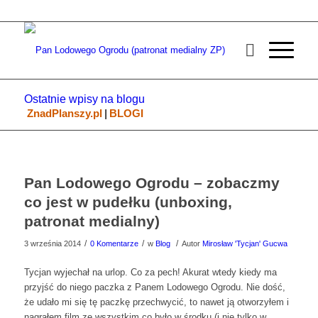
Ostatnie wpisy na blogu
ZnadPlanszy.pl
|
BLOGI
Pan Lodowego Ogrodu – zobaczmy
co jest w pudełku (unboxing,
patronat medialny)
/
/
/
3 września 2014
0 Komentarze
w
Blog
Autor
Mirosław 'Tycjan' Gucwa
Tycjan wyjechał na urlop. Co za pech! Akurat wtedy kiedy ma
przyjść do niego paczka z Panem Lodowego Ogrodu. Nie dość,
że udało mi się tę paczkę przechwycić, to nawet ją otworzyłem i
nagrałem film ze wszystkim co było w środku (i nie tylko w